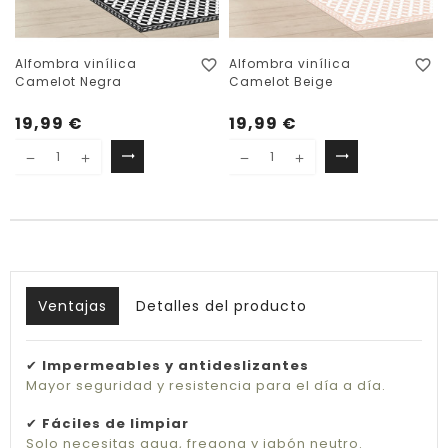
Alfombra vinílica
Alfombra vinílica
favorite_border
favorite_border
Camelot Negra
Camelot Beige
19,99 €
19,99 €
trending_flat
trending_flat
Seleccione
Seleccione
Ventajas
Detalles del producto
✔
Impermeables y antideslizantes
Mayor seguridad y resistencia para el día a día.
✔
Fáciles de limpiar
Solo necesitas agua, fregona y jabón neutro.