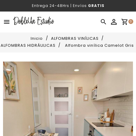
Entrega 24-48Hrs | Envíos
GRATIS
menu

shopping_cart
0
Inicio
ALFOMBRAS VINÍLICAS
ALFOMBRAS HIDRÁULICAS
Alfombra vinílica Camelot Gris