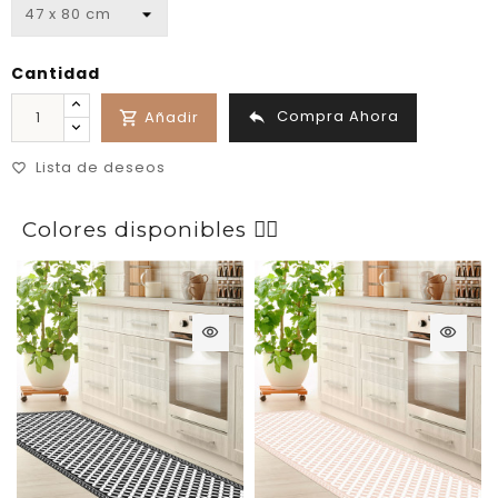
Cantidad
Compra Ahora

Añadir

Lista de deseos
favorite_border
Colores disponibles 👉🏼
visibility
visibility