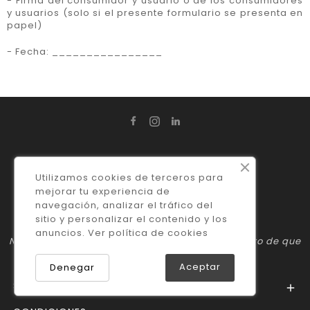
- Firma del consumidor y usuario o de los consumidores
y usuarios (solo si el presente formulario se presenta en
papel)
- Fecha: ________________
Utilizamos cookies de terceros para
mejorar tu experiencia de
navegación, analizar el tráfico del
sitio y personalizar el contenido y los
anuncios. Ver
política de cookies
No importa lo que necesites, puedes estar seguro de que
DobleUve Estudio es tu mejor opción :)
Aceptar
Denegar
SOPORTE
