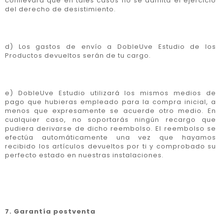
conllevará que en tales casos no se admita el ejercicio
del derecho de desistimiento.
d) Los gastos de envío a DobleUve Estudio de los
Productos devueltos serán de tu cargo.
e) DobleUve Estudio utilizará los mismos medios de
pago que hubieras empleado para la compra inicial, a
menos que expresamente se acuerde otro medio. En
cualquier caso, no soportarás ningún recargo que
pudiera derivarse de dicho reembolso. El reembolso se
efectúa automáticamente una vez que hayamos
recibido los artículos devueltos por ti y comprobado su
perfecto estado en nuestras instalaciones.
7. Garantía postventa