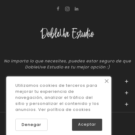
No importa lo que necesites, puedes estar seguro de que
DobleUve Estudio es tu mejor opción :)
SOPORTE

Utilizamos cookies de terceros para
mejorar tu experiencia de
CONDICIONES

navegación, analizar el tráfico del
Contacto
sitio y personalizar el contenido y los

anuncios. Ver
política de cookies
Aceptar
Denegar
© 2026 - Dobleuve Estudio Team