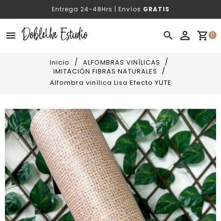
Entrega 24-48Hrs | Envíos
GRATIS
menu

shopping_cart
0
Inicio
ALFOMBRAS VINÍLICAS
IMITACIÓN FIBRAS NATURALES
Alfombra vinílica Lisa Efecto YUTE