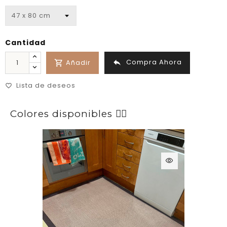
Cantidad
Compra Ahora

Añadir

Lista de deseos
favorite_border
Colores disponibles 👉🏼
visibility