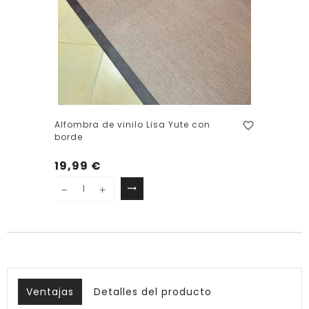
Alfombra de vinilo Lisa Yute con
favorite_border
borde
19,99 €
trending_flat
Seleccione
Ventajas
Detalles del producto